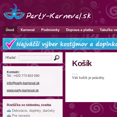
Úvod
Karneval
Podmienky
Doprava a platba
Tabuľka ve
Hľadať:
Košík
Kontakt:
- - -
Tel.: +420 773 603 090
Váš košík je prázdny.
info
@party-karneval
.sk
www.party-karneval.sk
Rozlúčka so slobodou, svatba
Dekorácie, doplnky, darčeky
Pre nevesty