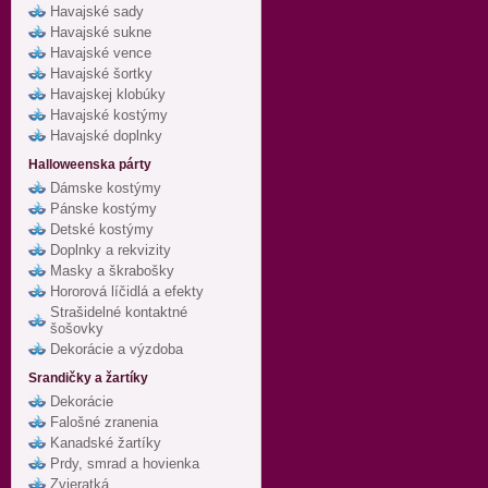
Havajské sady
Havajské sukne
Havajské vence
Havajské šortky
Havajskej klobúky
Havajské kostýmy
Havajské doplnky
Halloweenska párty
Dámske kostýmy
Pánske kostýmy
Detské kostýmy
Doplnky a rekvizity
Masky a škrabošky
Hororová líčidlá a efekty
Strašidelné kontaktné
šošovky
Dekorácie a výzdoba
Srandičky a žartíky
Dekorácie
Falošné zranenia
Kanadské žartíky
Prdy, smrad a hovienka
Zvieratká