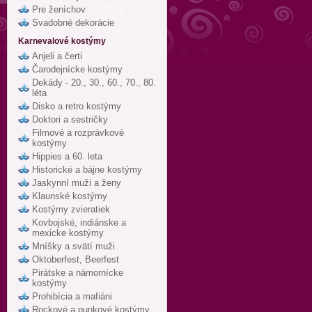
Pre ženíchov
Svadobné dekorácie
Karnevalové kostýmy
Anjeli a čerti
Čarodejnícke kostýmy
Dekády - 20., 30., 60., 70., 80.
léta
Disko a retro kostýmy
Doktori a sestričky
Filmové a rozprávkové
kostýmy
Hippies a 60. leta
Historické a bájne kostýmy
Jaskynní muži a ženy
Klaunské kostýmy
Kostýmy zvieratiek
Kovbojské, indiánske a
mexicke kostýmy
Mníšky a svätí muži
Oktoberfest, Beerfest
Pirátske a námornícke
kostýmy
Prohibícia a mafiáni
Rockové a punkové kostýmy