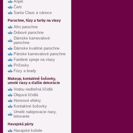
Anjeli
Čerti
Santa Claus a vánoce
Parochne, fúzy a farby na vlasy
Afro parochne
Dobové parochne
Dámske karnevalové
parochne
Dámske kvalitné parochne
Pánske karnevalové parochne
Farebné spreje na vlasy
Príčesky
Fúzy a brady
Makeup, kontaktné šošovky,
umelé riasy a ďalšie dekorácie
Vodou riediteľná líčidlá
Olejová líčidlá
Hororové efekty
Kontaktné šošovky
Umelé nalepovacie riasy,
tetovanie
Havajská párty
Havajské košele