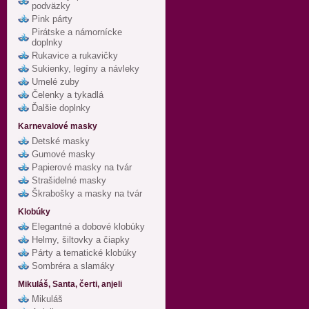
podväzky
Pink párty
Pirátske a námornícke
doplnky
Rukavice a rukavičky
Sukienky, legíny a návleky
Umelé zuby
Čelenky a tykadlá
Ďalšie doplnky
Karnevalové masky
Detské masky
Gumové masky
Papierové masky na tvár
Strašidelné masky
Škrabošky a masky na tvár
Klobúky
Elegantné a dobové klobúky
Helmy, šiltovky a čiapky
Párty a tematické klobúky
Sombréra a slamáky
Mikuláš, Santa, čerti, anjeli
Mikuláš