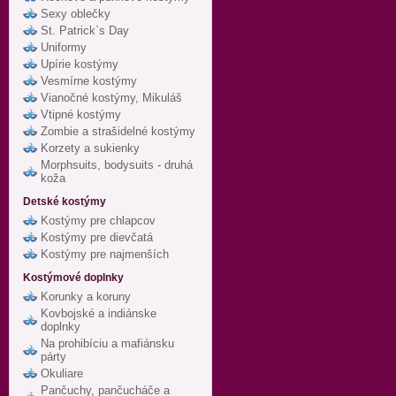
Sexy oblečky
St. Patrick`s Day
Uniformy
Upírie kostýmy
Vesmírne kostýmy
Vianočné kostýmy, Mikuláš
Vtipné kostýmy
Zombie a strašidelné kostýmy
Korzety a sukienky
Morphsuits, bodysuits - druhá
koža
Detské kostýmy
Kostýmy pre chlapcov
Kostýmy pre dievčatá
Kostýmy pre najmenších
Kostýmové doplnky
Korunky a koruny
Kovbojské a indiánske
doplnky
Na prohibíciu a mafiánsku
párty
Okuliare
Pančuchy, pančucháče a