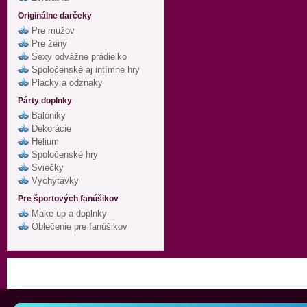
Originálne darčeky
Pre mužov
Pre ženy
Sexy odvážne prádielko
Spoločenské aj intímne hry
Placky a odznaky
Párty doplnky
Balóniky
Dekorácie
Hélium
Spoločenské hry
Sviečky
Vychytávky
Pre športových fanúšikov
Make-up a doplnky
Oblečenie pre fanúšikov