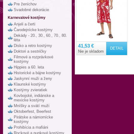
Pre ženíchov
Svadobné dekorácie
Karnevalové kostýmy
Anjeli a čerti
Čarodejnícke kostýmy
Dekády - 20., 30., 60., 70., 80.
léta
Disko a retro kostýmy
41,53 €
DETAIL
Doktori a sestričky
Nie je skladom
Filmové a rozprávkové
kostýmy
Hippies a 60. leta
Historické a bájne kostýmy
Jaskynní muži a ženy
Klaunské kostýmy
Kostýmy zvieratiek
Kovbojské, indiánske a
mexicke kostýmy
Mníšky a svätí muži
Oktoberfest, Beerfest
Pirátske a námornícke
kostýmy
Prohibícia a mafiáni
Rockové a punkové kostýmy