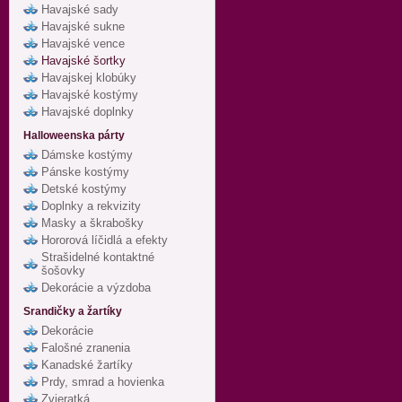
Havajské sady
Havajské sukne
Havajské vence
Havajské šortky
Havajskej klobúky
Havajské kostýmy
Havajské doplnky
Halloweenska párty
Dámske kostýmy
Pánske kostýmy
Detské kostýmy
Doplnky a rekvizity
Masky a škrabošky
Hororová líčidlá a efekty
Strašidelné kontaktné
šošovky
Dekorácie a výzdoba
Srandičky a žartíky
Dekorácie
Falošné zranenia
Kanadské žartíky
Prdy, smrad a hovienka
Zvieratká