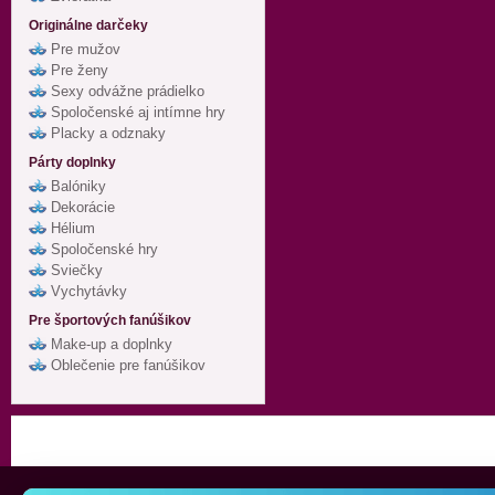
Originálne darčeky
Pre mužov
Pre ženy
Sexy odvážne prádielko
Spoločenské aj intímne hry
Placky a odznaky
Párty doplnky
Balóniky
Dekorácie
Hélium
Spoločenské hry
Sviečky
Vychytávky
Pre športových fanúšikov
Make-up a doplnky
Oblečenie pre fanúšikov