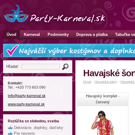
Úvod
Karneval
Podmienky
Doprava a platba
Tabuľka ve
Hľadať:
Havajské šor
Úvod
>
Havajská párty
>
Havajské 
Kontakt:
Tel.: +420 773 603 090
info
@party-karneval
.sk
Havajský komplet -
červený
www.party-karneval.sk
Rozlúčka so slobodou, svatba
Dekorácie, doplnky, darčeky
Pre nevesty