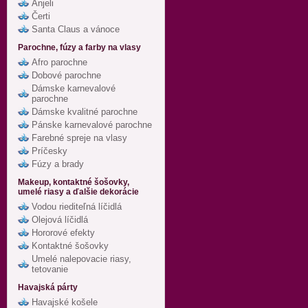
Anjeli
Čerti
Santa Claus a vánoce
Parochne, fúzy a farby na vlasy
Afro parochne
Dobové parochne
Dámske karnevalové
parochne
Dámske kvalitné parochne
Pánske karnevalové parochne
Farebné spreje na vlasy
Príčesky
Fúzy a brady
Makeup, kontaktné šošovky,
umelé riasy a ďalšie dekorácie
Vodou riediteľná líčidlá
Olejová líčidlá
Hororové efekty
Kontaktné šošovky
Umelé nalepovacie riasy,
tetovanie
Havajská párty
Havajské košele