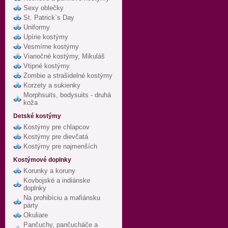
Sexy oblečky
St. Patrick`s Day
Uniformy
Upírie kostýmy
Vesmírne kostýmy
Vianočné kostýmy, Mikuláš
Vtipné kostýmy
Zombie a strašidelné kostýmy
Korzety a sukienky
Morphsuits, bodysuits - druhá
koža
Detské kostýmy
Kostýmy pre chlapcov
Kostýmy pre dievčatá
Kostýmy pre najmenších
Kostýmové doplnky
Korunky a koruny
Kovbojské a indiánske
doplnky
Na prohibíciu a mafiánsku
párty
Okuliare
Pančuchy, pančucháče a