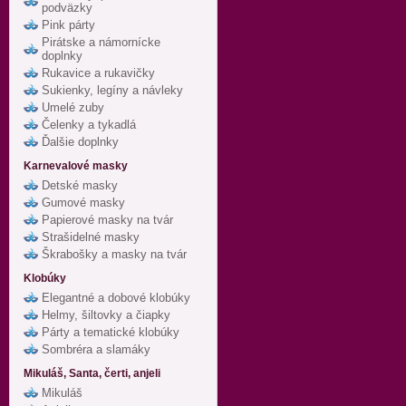
podväzky
Pink párty
Pirátske a námornícke
doplnky
Rukavice a rukavičky
Sukienky, legíny a návleky
Umelé zuby
Čelenky a tykadlá
Ďalšie doplnky
Karnevalové masky
Detské masky
Gumové masky
Papierové masky na tvár
Strašidelné masky
Škrabošky a masky na tvár
Klobúky
Elegantné a dobové klobúky
Helmy, šiltovky a čiapky
Párty a tematické klobúky
Sombréra a slamáky
Mikuláš, Santa, čerti, anjeli
Mikuláš