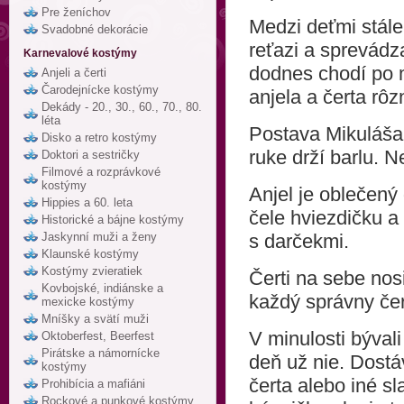
Pre ženíchov
Medzi deťmi stále
Svadobné dekorácie
reťazi a sprevádz
Karnevalové kostýmy
dodnes chodí po 
Anjeli a čerti
Čarodejnícke kostýmy
anjela a čerta rô
Dekády - 20., 30., 60., 70., 80.
léta
Postava Mikuláša 
Disko a retro kostýmy
ruke drží barlu. N
Doktori a sestričky
Filmové a rozprávkové
kostýmy
Anjel je oblečený
Hippies a 60. leta
čele hviezdičku a 
Historické a bájne kostýmy
Jaskynní muži a ženy
s darčekmi.
Klaunské kostýmy
Kostýmy zvieratiek
Čerti na sebe nos
Kovbojské, indiánske a
každý správny čer
mexicke kostýmy
Mníšky a svätí muži
V minulosti býval
Oktoberfest, Beerfest
Pirátske a námornícke
deň už nie. Dostáv
kostýmy
čerta alebo iné sl
Prohibícia a mafiáni
Rockové a punkové kostýmy