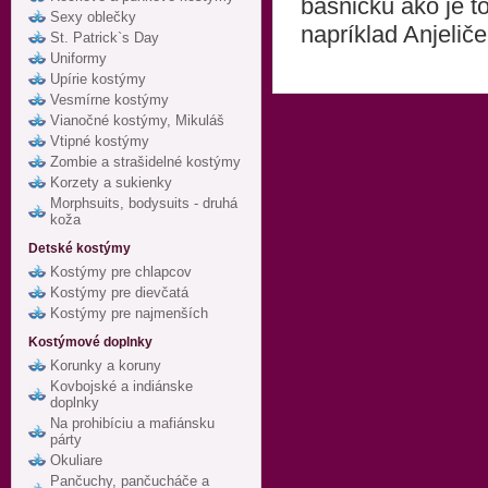
básničku ako je t
Sexy oblečky
napríklad Anjeliče
St. Patrick`s Day
Uniformy
Upírie kostýmy
Vesmírne kostýmy
Vianočné kostýmy, Mikuláš
Vtipné kostýmy
Zombie a strašidelné kostýmy
Korzety a sukienky
Morphsuits, bodysuits - druhá
koža
Detské kostýmy
Kostýmy pre chlapcov
Kostýmy pre dievčatá
Kostýmy pre najmenších
Kostýmové doplnky
Korunky a koruny
Kovbojské a indiánske
doplnky
Na prohibíciu a mafiánsku
párty
Okuliare
Pančuchy, pančucháče a