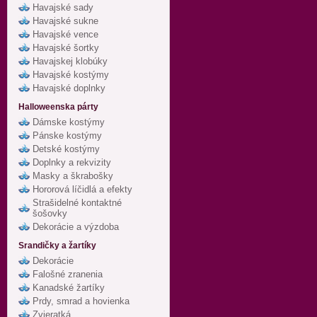
Havajské sady
Havajské sukne
Havajské vence
Havajské šortky
Havajskej klobúky
Havajské kostýmy
Havajské doplnky
Halloweenska párty
Dámske kostýmy
Pánske kostýmy
Detské kostýmy
Doplnky a rekvizity
Masky a škrabošky
Hororová líčidlá a efekty
Strašidelné kontaktné
šošovky
Dekorácie a výzdoba
Srandičky a žartíky
Dekorácie
Falošné zranenia
Kanadské žartíky
Prdy, smrad a hovienka
Zvieratká