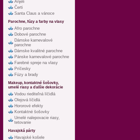
Anjeli
Čerti
Santa Claus a vánoce
Parochne, fúzy a farby na vlasy
Afro parochne
Dobové parochne
Dámske karnevalové
parochne
Dámske kvalitné parochne
Pánske karnevalové parochne
Farebné spreje na vlasy
Príčesky
Fúzy a brady
Makeup, kontaktné šošovky,
umelé riasy a ďalšie dekorácie
Vodou riediteľná líčidlá
Olejová líčidlá
Hororové efekty
Kontaktné šošovky
Umelé nalepovacie riasy,
tetovanie
Havajská párty
Havajské košele