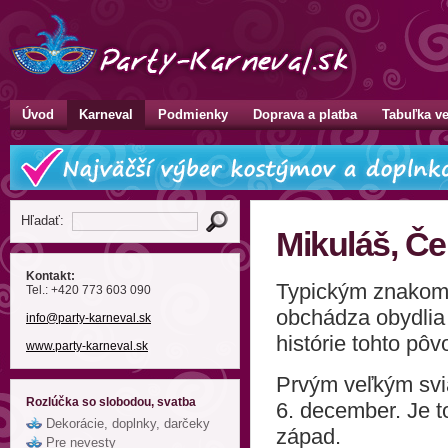
Úvod
Karneval
Podmienky
Doprava a platba
Tabuľka ve
Hľadať:
Mikuláš, Čer
Kontakt:
Typickým znakom to
Tel.: +420 773 603 090
obchádza obydlia 
info
@party-karneval
.sk
histórie tohto p
www.party-karneval.sk
Prvým veľkým svia
Rozlúčka so slobodou, svatba
6. december. Je to
Dekorácie, doplnky, darčeky
západ.
Pre nevesty