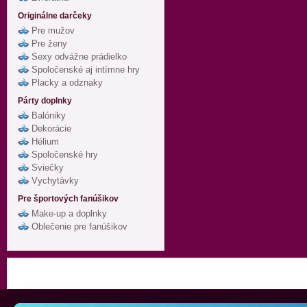
Originálne darčeky
Pre mužov
Pre ženy
Sexy odvážne prádielko
Spoločenské aj intímne hry
Placky a odznaky
Párty doplnky
Balóniky
Dekorácie
Hélium
Spoločenské hry
Sviečky
Vychytávky
Pre športových fanúšikov
Make-up a doplnky
Oblečenie pre fanúšikov