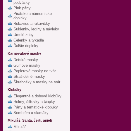
podväzky
Pink párty
Pirátske a námornícke
doplnky
Rukavice a rukavičky
Sukienky, legíny a návleky
Umelé zuby
Čelenky a tykadlá
Ďalšie doplnky
Karnevalové masky
Detské masky
Gumové masky
Papierové masky na tvár
Strašidelné masky
Škrabošky a masky na tvár
Klobúky
Elegantné a dobové klobúky
Helmy, šiltovky a čiapky
Párty a tematické klobúky
Sombréra a slamáky
Mikuláš, Santa, čerti, anjeli
Mikuláš