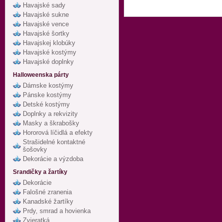
Havajské sady
Havajské sukne
Havajské vence
Havajské šortky
Havajskej klobúky
Havajské kostýmy
Havajské doplnky
Halloweenska párty
Dámske kostýmy
Pánske kostýmy
Detské kostýmy
Doplnky a rekvizity
Masky a škrabošky
Hororová líčidlá a efekty
Strašidelné kontaktné
šošovky
Dekorácie a výzdoba
Srandičky a žartíky
Dekorácie
Falošné zranenia
Kanadské žartíky
Prdy, smrad a hovienka
Zvieratká