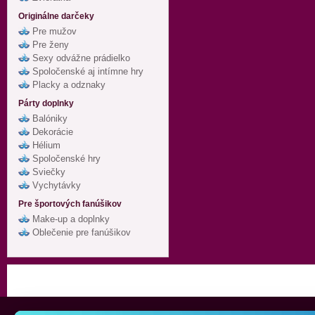
Originálne darčeky
Pre mužov
Pre ženy
Sexy odvážne prádielko
Spoločenské aj intímne hry
Placky a odznaky
Párty doplnky
Balóniky
Dekorácie
Hélium
Spoločenské hry
Sviečky
Vychytávky
Pre športových fanúšikov
Make-up a doplnky
Oblečenie pre fanúšikov