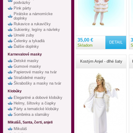
podväzky
Pink párty
Pirátske a námornícke
doplnky
Rukavice a rukavičky
Sukienky, legíny a návleky
Umelé zuby
35,00 €
3
Čelenky a tykadlá
DETAIL
Skladom
S
Ďalšie doplnky
Karnevalové masky
Detské masky
Kostým Anjel - dlhé šaty
Gumové masky
Papierové masky na tvár
Strašidelné masky
Škrabošky a masky na tvár
Klobúky
Elegantné a dobové klobúky
Helmy, šiltovky a čiapky
Párty a tematické klobúky
Sombréra a slamáky
Mikuláš, Santa, čerti, anjeli
Mikuláš