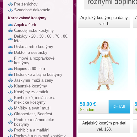
rôznymi doplnka
Pre ženíchov
Svadobné dekorácie
Anjelský kostým pre dámy
Karnevalové kostýmy
vel. L
Anjeli a čerti
Čarodejnícke kostýmy
Dekády - 20., 30., 60., 70., 80.
léta
Disko a retro kostýmy
Doktori a sestričky
Filmové a rozprávkové
kostýmy
Hippies a 60. leta
Historické a bájne kostýmy
Jaskynní muži a ženy
Klaunské kostýmy
Kostýmy zvieratiek
Kovbojské, indiánske a
mexicke kostýmy
50,00 €
5
DETAIL
Mníšky a svätí muži
Skladom
S
Oktoberfest, Beerfest
Pirátske a námornícke
Anjelský kostým pre deti
kostýmy
vel. 158.
Prohibícia a mafiáni
Rockové a punkové kostýmy