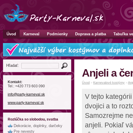
Úvod
Karneval
Podmienky
Doprava a platba
Tabuľka ve
Hľadať:
Anjeli a čer
Kontakt:
Úvod
>
Karnevalové kostýmy
>
Anje
Tel.: +420 773 603 090
info
@party-karneval
.sk
V tejto kategóri
www.party-karneval.sk
dvojici a to roz
Samozrejme nem
Rozlúčka so slobodou, svatba
anjeli. Pokiaľ 
Dekorácie, doplnky, darčeky
Pre nevesty