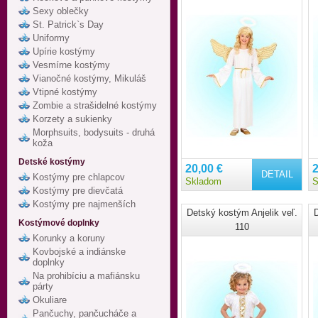
Sexy oblečky
St. Patrick`s Day
Uniformy
Upírie kostýmy
Vesmírne kostýmy
Vianočné kostýmy, Mikuláš
Vtipné kostýmy
Zombie a strašidelné kostýmy
Korzety a sukienky
Morphsuits, bodysuits - druhá
koža
Detské kostýmy
20,00 €
2
DETAIL
Kostýmy pre chlapcov
Skladom
S
Kostýmy pre dievčatá
Kostýmy pre najmenších
Detský kostým Anjelik veľ.
D
Kostýmové doplnky
110
Korunky a koruny
Kovbojské a indiánske
doplnky
Na prohibíciu a mafiánsku
párty
Okuliare
Pančuchy, pančucháče a