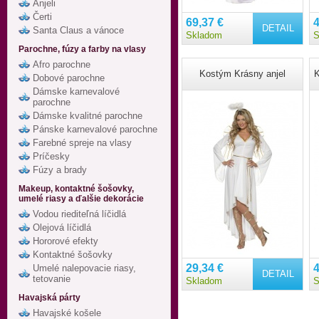
Anjeli
Čerti
69,37 €
4
DETAIL
Santa Claus a vánoce
Skladom
S
Parochne, fúzy a farby na vlasy
Afro parochne
Kostým Krásny anjel
K
Dobové parochne
Dámske karnevalové
parochne
Dámske kvalitné parochne
Pánske karnevalové parochne
Farebné spreje na vlasy
Príčesky
Fúzy a brady
Makeup, kontaktné šošovky,
umelé riasy a ďalšie dekorácie
Vodou riediteľná líčidlá
Olejová líčidlá
Hororové efekty
Kontaktné šošovky
29,34 €
4
Umelé nalepovacie riasy,
DETAIL
tetovanie
Skladom
S
Havajská párty
Havajské košele