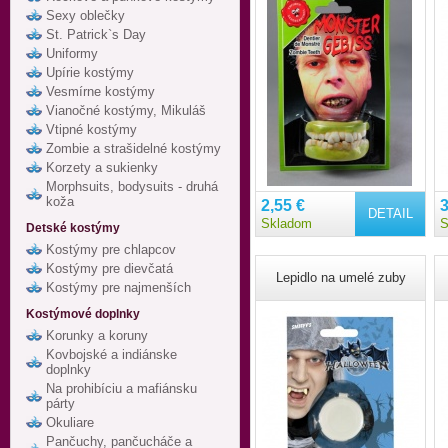
Sexy oblečky
St. Patrick`s Day
Uniformy
Upírie kostýmy
Vesmírne kostýmy
Vianočné kostýmy, Mikuláš
Vtipné kostýmy
Zombie a strašidelné kostýmy
Korzety a sukienky
Morphsuits, bodysuits - druhá
koža
2,55 €
3
DETAIL
Skladom
S
Detské kostýmy
Kostýmy pre chlapcov
Kostýmy pre dievčatá
Lepidlo na umelé zuby
Kostýmy pre najmenších
Kostýmové doplnky
Korunky a koruny
Kovbojské a indiánske
doplnky
Na prohibíciu a mafiánsku
párty
Okuliare
Pančuchy, pančucháče a