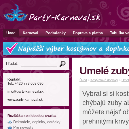
Úvod
Karneval
Podmienky
Doprava a platba
Tabuľka ve
Hľadať:
Umelé zub
Kontakt:
Úvod
>
Kostýmové doplnky
>
Umel
Tel.: +420 773 603 090
info
@party-karneval
.sk
Vybral si si ko
www.party-karneval.sk
chýbajú zuby ab
môžete nájsť ob
Rozlúčka so slobodou, svatba
prehnitými kri
Dekorácie, doplnky, darčeky
Pre nevesty