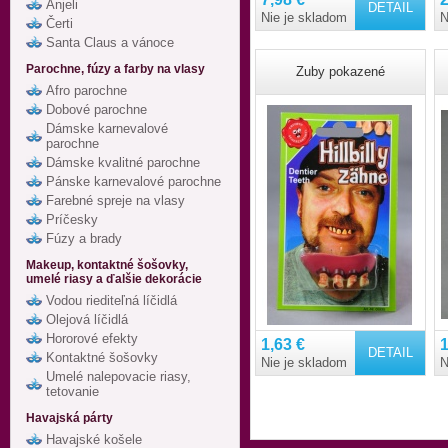
Anjeli
DETAIL
Nie je skladom
N
Čerti
Santa Claus a vánoce
Parochne, fúzy a farby na vlasy
Zuby pokazené
Afro parochne
Dobové parochne
Dámske karnevalové
parochne
Dámske kvalitné parochne
Pánske karnevalové parochne
Farebné spreje na vlasy
Príčesky
Fúzy a brady
Makeup, kontaktné šošovky,
umelé riasy a ďalšie dekorácie
Vodou riediteľná líčidlá
Olejová líčidlá
Hororové efekty
1,63 €
1
DETAIL
Kontaktné šošovky
Nie je skladom
N
Umelé nalepovacie riasy,
tetovanie
Havajská párty
Havajské košele