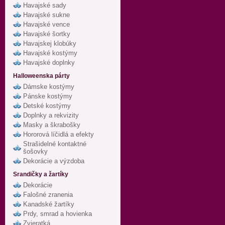
Havajské sady
Havajské sukne
Havajské vence
Havajské šortky
Havajskej klobúky
Havajské kostýmy
Havajské doplnky
Halloweenska párty
Dámske kostýmy
Pánske kostýmy
Detské kostýmy
Doplnky a rekvizity
Masky a škrabošky
Hororová líčidlá a efekty
Strašidelné kontaktné
šošovky
Dekorácie a výzdoba
Srandičky a žartíky
Dekorácie
Falošné zranenia
Kanadské žartíky
Prdy, smrad a hovienka
Zvieratká