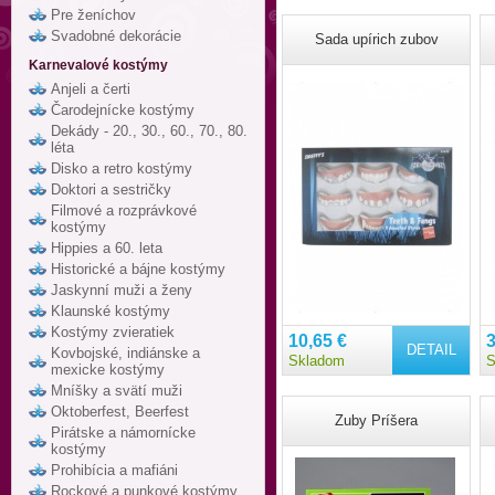
Pre ženíchov
Svadobné dekorácie
Sada upírich zubov
Karnevalové kostýmy
Anjeli a čerti
Čarodejnícke kostýmy
Dekády - 20., 30., 60., 70., 80.
léta
Disko a retro kostýmy
Doktori a sestričky
Filmové a rozprávkové
kostýmy
Hippies a 60. leta
Historické a bájne kostýmy
Jaskynní muži a ženy
Klaunské kostýmy
Kostýmy zvieratiek
10,65 €
3
DETAIL
Kovbojské, indiánske a
Skladom
S
mexicke kostýmy
Mníšky a svätí muži
Oktoberfest, Beerfest
Zuby Príšera
Pirátske a námornícke
kostýmy
Prohibícia a mafiáni
Rockové a punkové kostýmy