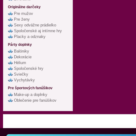
Originálne darčeky
Pre mužov
Pre ženy
Sexy odvážne prádielko
Spoločenské aj intímne hry
Placky a odznaky
Párty doplnky
Balóniky
Dekorácie
Hélium
Spoločenské hry
Sviečky
Vychytávky
Pre športových fanúšikov
Make-up a doplnky
Oblečenie pre fanúšikov