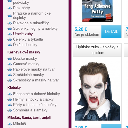
podväzky
Pink párty
Pirátske a námornícke
doplnky
Rukavice a rukavičky
Sukienky, legíny a návleky
5,20 €
7
DETAIL
Umelé zuby
Nie je skladom
N
Čelenky a tykadlá
Ďalšie doplnky
Upíriske zuby - špicáky s
Karnevalové masky
lepidlom
Detské masky
Gumové masky
Papierové masky na tvár
Strašidelné masky
Škrabošky a masky na tvár
Klobúky
Elegantné a dobové klobúky
Helmy, šiltovky a čiapky
Párty a tematické klobúky
Sombréra a slamáky
Mikuláš, Santa, čerti, anjeli
Mikuláš
7,98 €
2