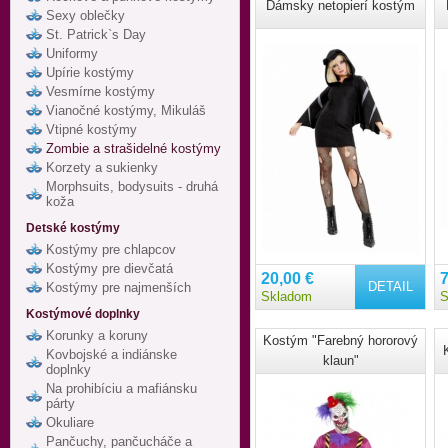
Dámsky netopierí kostým
Sexy oblečky
St. Patrick`s Day
Uniformy
Upírie kostýmy
Vesmírne kostýmy
Vianočné kostýmy, Mikuláš
Vtipné kostýmy
Zombie a strašidelné kostýmy
Korzety a sukienky
Morphsuits, bodysuits - druhá
koža
Detské kostýmy
Kostýmy pre chlapcov
Kostýmy pre dievčatá
20,00 €
7
DETAIL
Kostýmy pre najmenších
Skladom
S
Kostýmové doplnky
Korunky a koruny
Kostým "Farebný hororový
Kovbojské a indiánske
klaun"
doplnky
Na prohibíciu a mafiánsku
párty
Okuliare
Pančuchy, pančucháče a