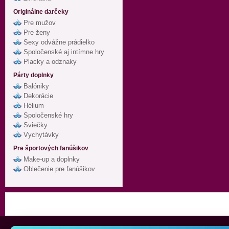
Originálne darčeky
Pre mužov
Pre ženy
Sexy odvážne prádielko
Spoločenské aj intímne hry
Placky a odznaky
Párty doplnky
Balóniky
Dekorácie
Hélium
Spoločenské hry
Sviečky
Vychytávky
Pre športových fanúšikov
Make-up a doplnky
Oblečenie pre fanúšikov