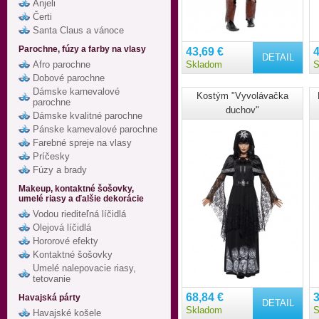
Anjeli
Čerti
Santa Claus a vánoce
Parochne, fúzy a farby na vlasy
43,69 €
4
DETAIL
Afro parochne
Skladom
S
Dobové parochne
Dámske karnevalové
Kostým "Vyvolávačka
parochne
duchov"
Dámske kvalitné parochne
Pánske karnevalové parochne
Farebné spreje na vlasy
Príčesky
Fúzy a brady
Makeup, kontaktné šošovky,
umelé riasy a ďalšie dekorácie
Vodou riediteľná líčidlá
Olejová líčidlá
Hororové efekty
Kontaktné šošovky
Umelé nalepovacie riasy,
tetovanie
68,84 €
3
Havajská párty
DETAIL
Skladom
S
Havajské košele