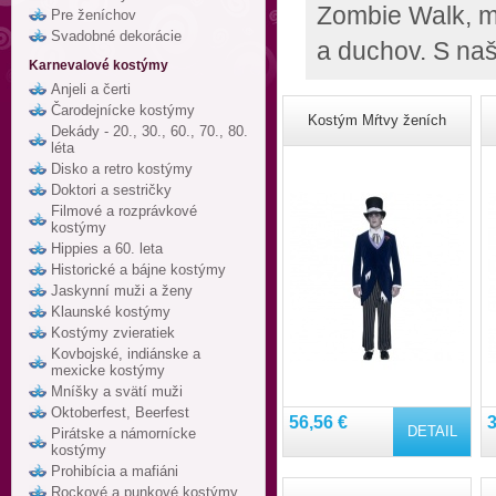
Zombie Walk, mŕ
Pre ženíchov
Svadobné dekorácie
a duchov. S na
Karnevalové kostýmy
Anjeli a čerti
Čarodejnícke kostýmy
Kostým Mŕtvy ženích
Dekády - 20., 30., 60., 70., 80.
léta
Disko a retro kostýmy
Doktori a sestričky
Filmové a rozprávkové
kostýmy
Hippies a 60. leta
Historické a bájne kostýmy
Jaskynní muži a ženy
Klaunské kostýmy
Kostýmy zvieratiek
Kovbojské, indiánske a
mexicke kostýmy
Mníšky a svätí muži
Oktoberfest, Beerfest
56,56 €
3
DETAIL
Pirátske a námornícke
kostýmy
Prohibícia a mafiáni
Rockové a punkové kostýmy