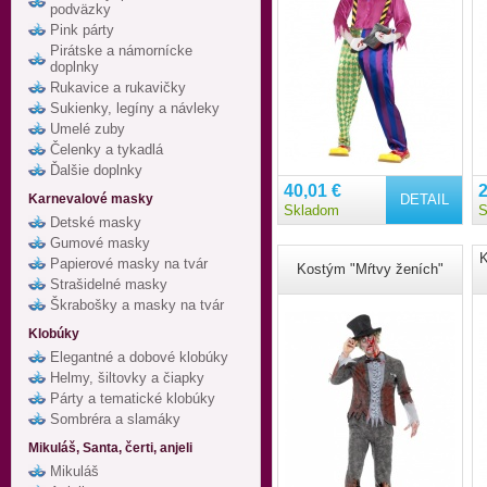
podväzky
Pink párty
Pirátske a námornícke
doplnky
Rukavice a rukavičky
Sukienky, legíny a návleky
Umelé zuby
Čelenky a tykadlá
Ďalšie doplnky
40,01 €
2
Karnevalové masky
DETAIL
Skladom
S
Detské masky
Gumové masky
K
Papierové masky na tvár
Kostým "Mŕtvy ženích"
Strašidelné masky
Škrabošky a masky na tvár
Klobúky
Elegantné a dobové klobúky
Helmy, šiltovky a čiapky
Párty a tematické klobúky
Sombréra a slamáky
Mikuláš, Santa, čerti, anjeli
Mikuláš