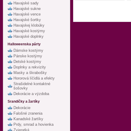
Havajské sady
Havajské sukne
Havajské vence
Havajské šortky
Havajskej klobúky
Havajské kostýmy
Havajské doplnky
Halloweenska párty
Dámske kostýmy
Pánske kostýmy
Detské kostýmy
Doplnky a rekvizity
Masky a škrabošky
Hororová líčidlá a efekty
Strašidelné kontaktné
šošovky
Dekorácie a výzdoba
Srandičky a žartíky
Dekorácie
Falošné zranenia
Kanadské žartíky
Prdy, smrad a hovienka
Zvieratká