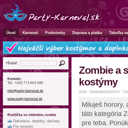
Úvod
Karneval
Podmienky
Doprava a platba
Tabuľka ve
Hľadať:
Zombie a s
kostýmy
Kontakt:
Tel.: +420 773 603 090
info
@party-karneval
.sk
Úvod
>
Karnevalové kostýmy
>
Zom
www.party-karneval.sk
Miluješ horory,
táto kategória 
Rozlúčka so slobodou, svatba
Dekorácie, doplnky, darčeky
pre teba. Ponú
Pre nevesty