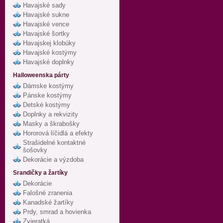
Havajské sady
Havajské sukne
Havajské vence
Havajské šortky
Havajskej klobúky
Havajské kostýmy
Havajské doplnky
Halloweenska párty
Dámske kostýmy
Pánske kostýmy
Detské kostýmy
Doplnky a rekvizity
Masky a škrabošky
Hororová líčidlá a efekty
Strašidelné kontaktné
šošovky
Dekorácie a výzdoba
Srandičky a žartíky
Dekorácie
Falošné zranenia
Kanadské žartíky
Prdy, smrad a hovienka
Zvieratká