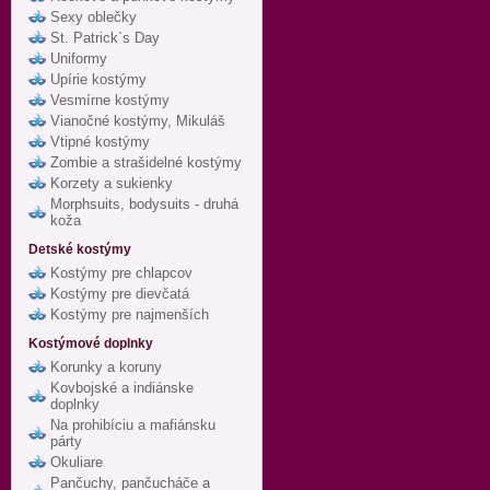
Sexy oblečky
St. Patrick`s Day
Uniformy
Upírie kostýmy
Vesmírne kostýmy
Vianočné kostýmy, Mikuláš
Vtipné kostýmy
Zombie a strašidelné kostýmy
Korzety a sukienky
Morphsuits, bodysuits - druhá
koža
Detské kostýmy
Kostýmy pre chlapcov
Kostýmy pre dievčatá
Kostýmy pre najmenších
Kostýmové doplnky
Korunky a koruny
Kovbojské a indiánske
doplnky
Na prohibíciu a mafiánsku
párty
Okuliare
Pančuchy, pančucháče a