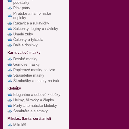
podväzky
Pink párty
Pirátske a námornícke
doplnky
Rukavice a rukavičky
Sukienky, legíny a návleky
Umelé zuby
Čelenky a tykadlá
Ďalšie doplnky
Karnevalové masky
Detské masky
Gumové masky
Papierové masky na tvár
Strašidelné masky
Škrabošky a masky na tvár
Klobúky
Elegantné a dobové klobúky
Helmy, šiltovky a čiapky
Párty a tematické klobúky
Sombréra a slamáky
Mikuláš, Santa, čerti, anjeli
Mikuláš