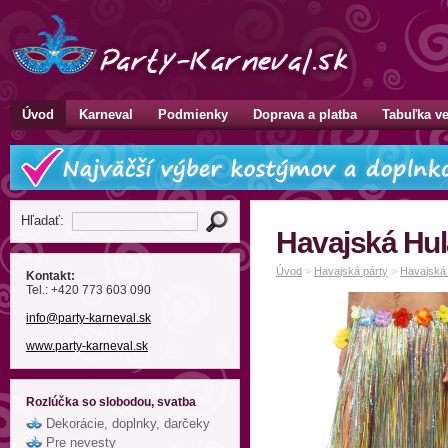
Úvod
Karneval
Podmienky
Doprava a platba
Tabuľka ve
Hľadať:
Havajská Hula
Úvod
>
Havajská párty
>
Havajská 
Kontakt:
Tel.: +420 773 603 090
info
@party-karneval
.sk
www.party-karneval.sk
Rozlúčka so slobodou, svatba
Dekorácie, doplnky, darčeky
Pre nevesty