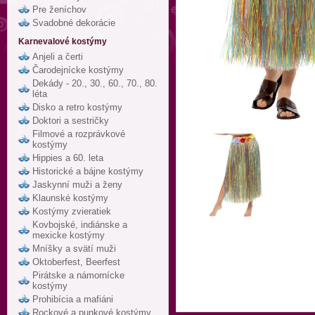
Pre ženíchov
Svadobné dekorácie
Karnevalové kostýmy
Anjeli a čerti
Čarodejnícke kostýmy
Dekády - 20., 30., 60., 70., 80.
léta
Disko a retro kostýmy
Doktori a sestričky
Filmové a rozprávkové
kostýmy
Hippies a 60. leta
Historické a bájne kostýmy
Jaskynní muži a ženy
Klaunské kostýmy
Kostýmy zvieratiek
Kovbojské, indiánske a
mexicke kostýmy
Mníšky a svätí muži
Oktoberfest, Beerfest
Pirátske a námornícke
kostýmy
Prohibícia a mafiáni
Rockové a punkové kostýmy