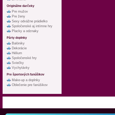
Originálne darčeky
Pre mužov
Pre ženy
Sexy odvážne prádielko
Spoločenské aj intímne hry
Placky a odznaky
Párty doplnky
Balóniky
Dekorácie
Hélium
Spoločenské hry
Sviečky
Vychytávky
Pre športových fanúšikov
Make-up a doplnky
Oblečenie pre fanúšikov