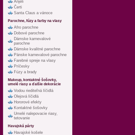
Anjeli
Čerti
Santa Claus a vánoce
Parochne, fúzy a farby na vlasy
Afro parochne
Dobové parochne
Dámske karnevalové
parochne
Dámske kvalitné parochne
Pánske karnevalové parochne
Farebné spreje na vlasy
Príčesky
Fúzy a brady
Makeup, kontaktné šošovky,
umelé riasy a ďalšie dekorácie
Vodou riediteľná líčidlá
Olejová líčidlá
Hororové efekty
Kontaktné šošovky
Umelé nalepovacie riasy,
tetovanie
Havajská párty
Havajské košele